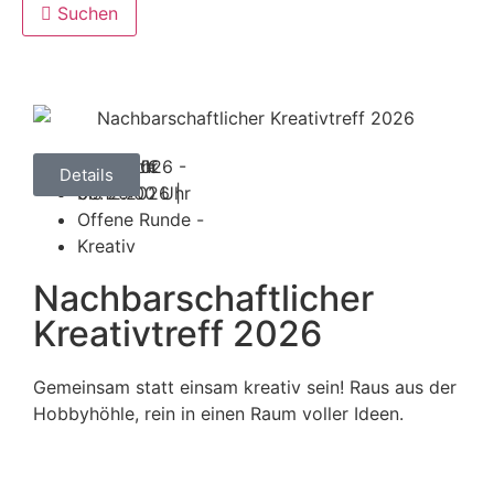
Suchen
29.04.2026 -
ab 3,00 €
Mittwoch
18:00 Uhr
Details
09.12.2026 |
bis 20:00 Uhr
Offene Runde -
Kreativ
Nachbarschaftlicher
Kreativtreff 2026
Gemeinsam statt einsam kreativ sein! Raus aus der
Hobbyhöhle, rein in einen Raum voller Ideen.