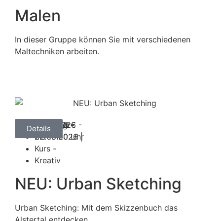
Malen
In dieser Gruppe können Sie mit verschiedenen
Maltechniken arbeiten.
01.09.2026 -
ab 69,00 €
Dienstag
16:00 Uhr
Details
22.09.2026 |
bis 18:00 Uhr
Kurs -
Kreativ
NEU: Urban Sketching
Urban Sketching: Mit dem Skizzenbuch das
Alstertal entdecken