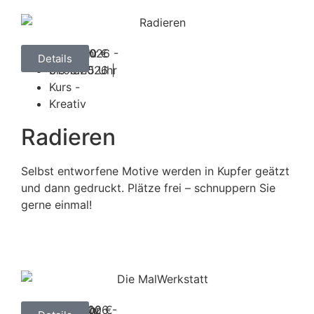
04.05.2026 -
ab 99,00 €
Montag
16:15 Uhr
Details
31.08.2026 |
bis 18:15 Uhr
Kurs -
Kreativ
Radieren
Selbst entworfene Motive werden in Kupfer geätzt
und dann gedruckt. Plätze frei – schnuppern Sie
gerne einmal!
19.05.2026 -
ab 129,00 €
Dienstag
14:30 Uhr