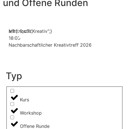
und Offene Runden
Mittwochs,
a:1:{i:0;s:7:"Kreativ";}
18:00
Nachbarschaftlicher Kreativtreff 2026
Typ
Kurs
Workshop
Offene Runde