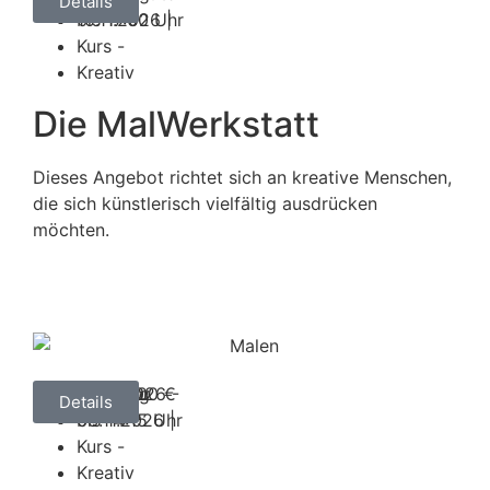
Details
10.11.2026 |
bis 17:00 Uhr
Kurs -
Kreativ
Die MalWerkstatt
Dieses Angebot richtet sich an kreative Menschen,
die sich künstlerisch vielfältig ausdrücken
möchten.
07.07.2026 -
ab 145,00 €
Dienstag
11:15 Uhr
Details
03.11.2026 |
bis 14:15 Uhr
Kurs -
Kreativ