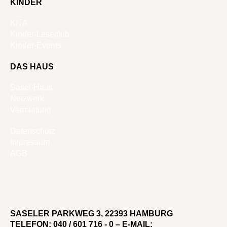
KINDER
KITA
Kinder-Leseclub
Kinder-Events
DAS HAUS
Sasel-Haus
Netzwerk
Vermietung
Datenschutz
Impressum
AGB
SASELER PARKWEG 3, 22393 HAMBURG
TELEFON: 040 / 601 716 - 0 – E-MAIL: