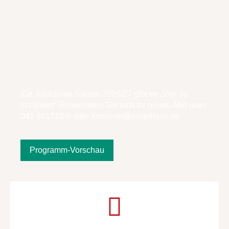
Zur Jubiläums-Saison 2026/27 gibt es „Viel zu
erzählen!“ Reservieren Sie jetzt Ihr neues Abo unter
040 601716-0 oder
konzerte@saselhaus.d
e
Programm-Vorschau