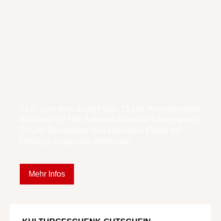
23.8. – vor dem Sasel-Haus. 15 Uhr: Animationsfilm
für Kinder. 17 Uhr: Arthouse-Doku mit Filmgespräch.
20 Uhr: Blockbuster zum Mitsingen! Eintritt frei!
Lieblings-Klappstuhl mitbringen.
Mehr Infos