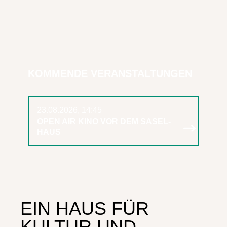
KOMMENDE VERANSTALTUNGEN
A:1:{I:0;S:6:"IMPULS";}
23.08.2026, 14:45
OPEN AIR KINO VOR DEM SASEL-
HAUS
EIN HAUS FÜR
KULTUR UND