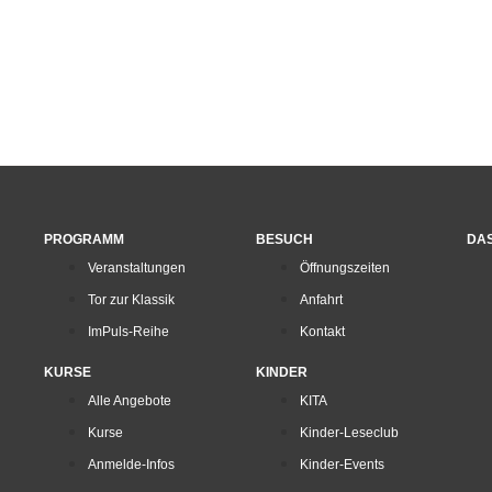
AUF DEM PLATZ VOR
DEM SASEL-HAUS
PROGRAMM
BESUCH
DA
Veranstaltungen
Öffnungszeiten
Tor zur Klassik
Anfahrt
ImPuls-Reihe
Kontakt
KURSE
KINDER
Alle Angebote
KITA
Kurse
Kinder-Leseclub
Anmelde-Infos
Kinder-Events