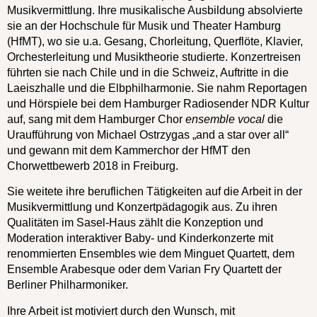
Musikvermittlung. Ihre musikalische Ausbildung absolvierte
sie an der Hochschule für Musik und Theater Hamburg
(HfMT), wo sie u.a. Gesang, Chorleitung, Querflöte, Klavier,
Orchesterleitung und Musiktheorie studierte. Konzertreisen
führten sie nach Chile und in die Schweiz, Auftritte in die
Laeiszhalle und die Elbphilharmonie. Sie nahm Reportagen
und Hörspiele bei dem Hamburger Radiosender NDR Kultur
auf, sang mit dem Hamburger Chor
ensemble vocal
die
Uraufführung von Michael Ostrzygas „and a star over all“
und gewann mit dem Kammerchor der HfMT den
Chorwettbewerb 2018 in Freiburg.
Sie weitete ihre beruflichen Tätigkeiten auf die Arbeit in der
Musikvermittlung und Konzertpädagogik aus. Zu ihren
Qualitäten
im Sasel-Haus
zählt die Konzeption und
Moderation interaktiver Baby- und Kinderkonzerte mit
renommierten Ensembles wie dem Minguet Quartett, dem
Ensemble Arabesque oder dem Varian Fry Quartett der
Berliner Philharmoniker.
Ihre Arbeit ist motiviert durch den Wunsch, mit