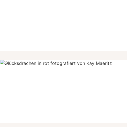
KLANGKUNST &
MUSIKGENUSS
INTERNATIONALE ENSEMBLES UND
MUSIKER:INNEN
SINNESTAUMEL &
FAKTENFUTTER
EXPERT:INNEN & KÜNSTLER:INNEN