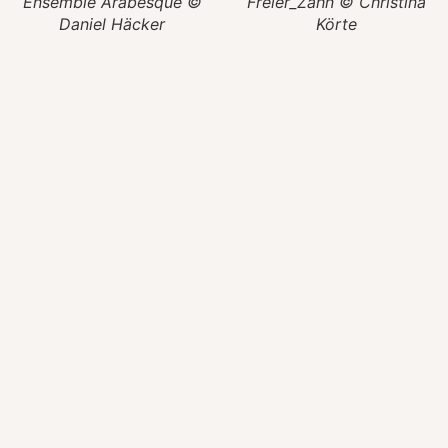
Ensemble Arabesque ©
Freier_Zahn © Christina
Daniel Häcker
Körte