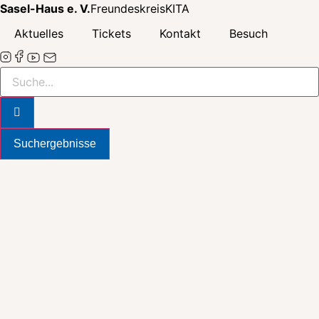
Zum
Sasel-Haus e. V.
Freundeskreis
KITA
Inhalt
Aktuelles
Tickets
Kontakt
Besuch
wechseln
Search
...
Suchergebnisse