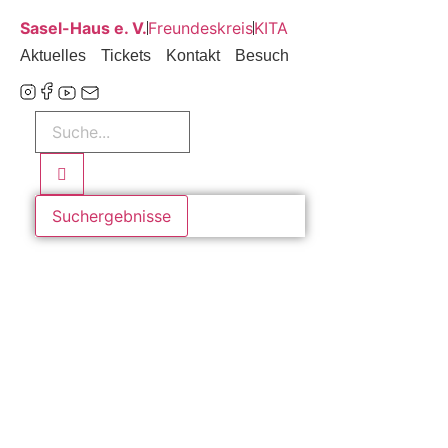
Zum
Sasel-Haus e. V.
Freundeskreis
KITA
Inhalt
Aktuelles
Tickets
Kontakt
Besuch
wechseln
Search
...
Suchergebnisse