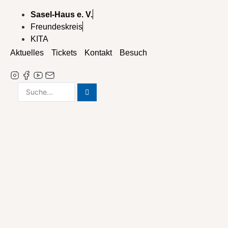
Zum
Sasel-Haus e. V.
Inhalt
Freundeskreis
wechseln
KITA
Aktuelles
Tickets
Kontakt
Besuch
Search
...