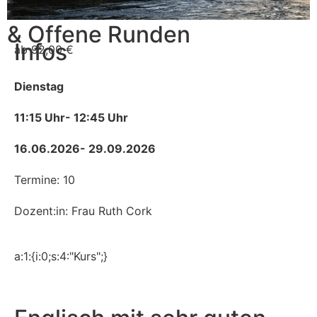
Kurse, Workshops
& Offene Runden
Infos
ab 92,00 €
Dienstag
11:15 Uhr
- 12:45 Uhr
16.06.2026
- 29.09.2026
Termine: 10
Dozent:in: Frau Ruth Cork
a:1:{i:0;s:4:"Kurs";}