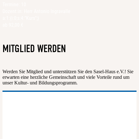
Termine: 10
Dozent:in: Herr Antonio Ingravalle
a:1:{i:0;s:4:"Kurs";}
ab 92,00 €
MITGLIED WERDEN
Werden Sie Mitglied und unterstützen Sie den Sasel-Haus e.V.! Sie
erwarten eine herzliche Gemeinschaft und viele Vorteile rund um
unser Kultur- und Bildungsprogramm.