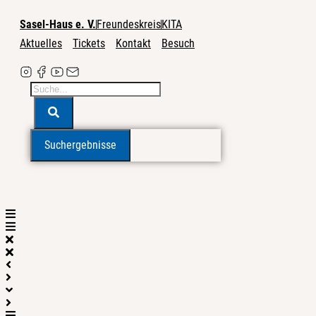
Zum
Inhalt
Sasel-Haus e. V.
Freundeskreis
KITA
wechseln
Aktuelles
Tickets
Kontakt
Besuch
Search
...
Suchergebnisse