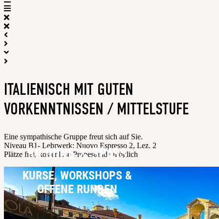
ITALIENISCH MIT GUTEN
VORKENNTNISSEN / MITTELSTUFE
Eine sympathische Gruppe freut sich auf Sie.
Niveau B1- Lehrwerk: Nuovo Espresso 2, Lez. 2
BILDUNG & SPASS
Plätze frei, kostenlose Probestunde möglich
KURSE, WORKSHOPS &
OFFENE RUNDEN