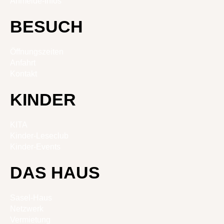
Anmelde-Infos
BESUCH
Öffnungszeiten
Anfahrt
Kontakt
KINDER
KITA
Kinder-Leseclub
Kinder-Events
DAS HAUS
Sasel-Haus
Netzwerk
Vermietung