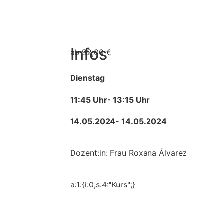
Infos
ab 92,00 €
Dienstag
11:45 Uhr
- 13:15 Uhr
14.05.2024
- 14.05.2024
Dozent:in: Frau Roxana Álvarez
a:1:{i:0;s:4:"Kurs";}