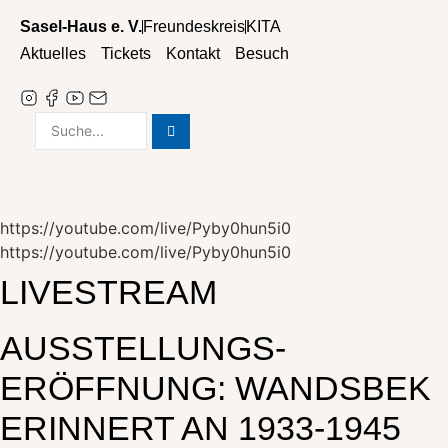
Zum
Sasel-Haus e. V.
Freundeskreis
KITA
Inhalt
Aktuelles
Tickets
Kontakt
Besuch
wechseln
Search
...
https://youtube.com/live/Pyby0hun5i0
https://youtube.com/live/Pyby0hun5i0
LIVESTREAM
AUSSTELLUNGS-
ERÖFFNUNG: WANDSBEK
ERINNERT AN 1933-1945