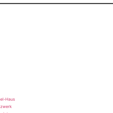
us
el-Haus
tzwerk