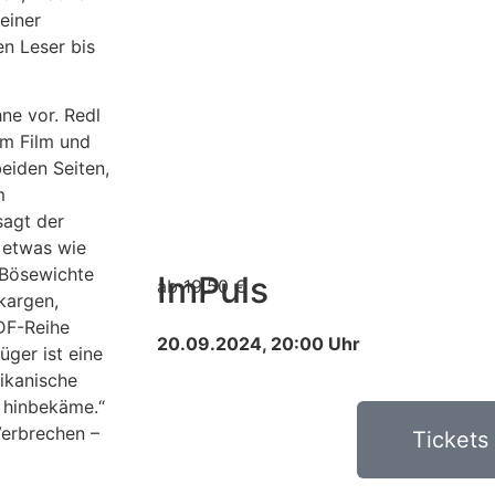
einer
en Leser bis
hne vor. Redl
im Film und
beiden Seiten,
m
sagt der
o etwas wie
 Bösewichte
ImPuls
ab 19,50 €
kargen,
DF-Reihe
20.09.2024, 20:00 Uhr
üger ist eine
rikanische
n hinbekäme.“
Verbrechen –
Tickets