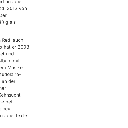
nd und die
Redl 2012 von
ter
äßig als
n Redl auch
o hat er 2003
tet und
 Album mit
dem Musiker
audelaire-
 an der
her
 Sehnsucht
be bei
s neu
and die Texte