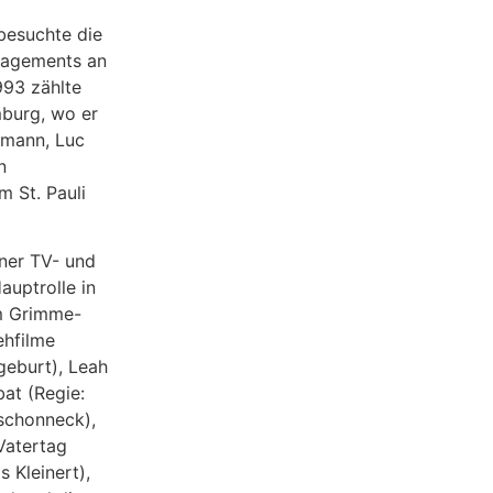
 besuchte die
ngagements an
993 zählte
burg, wo er
ymann, Luc
n
 St. Pauli
iner TV- und
auptrolle in
m Grimme-
ehfilme
geburt), Leah
bat (Regie:
schonneck),
Vatertag
 Kleinert),