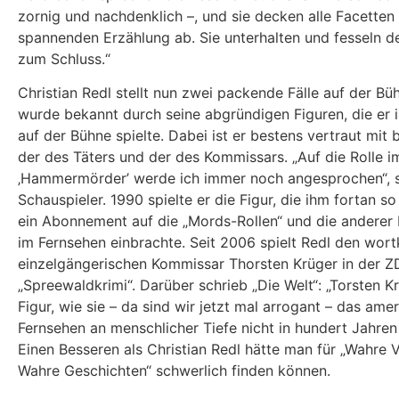
zornig und nachdenklich –, und sie decken alle Facetten 
spannenden Erzählung ab. Sie unterhalten und fesseln d
zum Schluss.“
Christian Redl stellt nun zwei packende Fälle auf der Bü
wurde bekannt durch seine abgründigen Figuren, die er 
auf der Bühne spielte. Dabei ist er bestens vertraut mit 
der des Täters und der des Kommissars. „Auf die Rolle i
‚Hammermörder’ werde ich immer noch angesprochen“, 
Schauspieler. 1990 spielte er die Figur, die ihm fortan s
ein Abonnement auf die „Mords-Rollen“ und die anderer
im Fernsehen einbrachte. Seit 2006 spielt Redl den wort
einzelgängerischen Kommissar Thorsten Krüger in der Z
„Spreewaldkrimi“. Darüber schrieb „Die Welt“: „Torsten Kr
Figur, wie sie – da sind wir jetzt mal arrogant – das ame
Fernsehen an menschlicher Tiefe nicht in hundert Jahre
Einen Besseren als Christian Redl hätte man für „Wahre 
Wahre Geschichten“ schwerlich finden können.