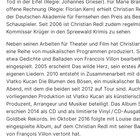
Tod in der Eifel (Regie: Johannes Grieser). Für Marie Bra
offene Rechnung (Regie: Florian Kern) erhielt Christian 
der Deutschen Akademie für Fernsehen den Preis als Bes
Schauspieler. Seit 2006 ist Christian Redl zudem regelm
Kommissar Krüger in den Spreewald Krimis zu sehen.
Neben seinen Arbeiten für Theater und Film hat Christia
eine Reihe von musikalischen Programmen produziert. S
etwa Gedichte und Balladen von Francois Villon bearbei
eingespielt. 2005 erscheint Das wilde Herz, sein erstes
eigenen Liedern. 2010 entsteht in Zusammenarbeit mit 
Vlatko Kucan Die Blumen des Bösen, ein musikalischer B
Abend, mit dem die beiden seit 2012 auf Tour sind. Auch
vorliegenden Produktion ist Vlatko Kucan als künstlerisc
Produzent, Arrangeur und Musiker beteiligt. Das Album
erschien 2014 als CD und als limitierte Vinyl / CD-Ausga
Goldbek Rekords. Im Oktober 2016 folgte mit Louise da
eingespielte Album, auf dem Christian Redl mit seiner B
von François Villon vertont hat.