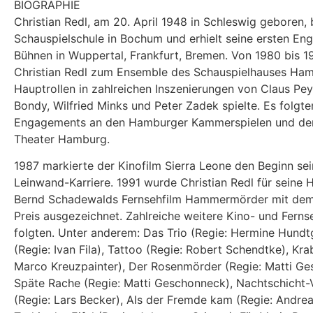
BIOGRAPHIE
Christian Redl, am 20. April 1948 in Schleswig geboren,
Schauspielschule in Bochum und erhielt seine ersten E
Bühnen in Wuppertal, Frankfurt, Bremen. Von 1980 bis 1
Christian Redl zum Ensemble des Schauspielhauses Ham
Hauptrollen in zahlreichen Inszenierungen von Claus Pe
Bondy, Wilfried Minks und Peter Zadek spielte. Es folgte
Engagements an den Hamburger Kammerspielen und dem
Theater Hamburg.
1987 markierte der Kinofilm Sierra Leone den Beginn se
Leinwand-Karriere. 1991 wurde Christian Redl für seine H
Bernd Schadewalds Fernsehfilm Hammermörder mit de
Preis ausgezeichnet. Zahlreiche weitere Kino- und Ferns
folgten. Unter anderem: Das Trio (Regie: Hermine Hundt
(Regie: Ivan Fila), Tattoo (Regie: Robert Schendtke), Kra
Marco Kreuzpainter), Der Rosenmörder (Regie: Matti Ge
Späte Rache (Regie: Matti Geschonneck), Nachtschicht-
(Regie: Lars Becker), Als der Fremde kam (Regie: Andreas