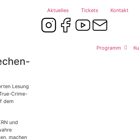
Aktuelles
Tickets
Kontakt
Programm
Ku
rechen-
erten Lesung
 True-Crime-
uf dem
TERN und
wahre
ken, machen