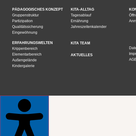
PÄDAGOGISCHES KONZEPT
KITA-ALLTAG
KO
Gruppenstruktur
Tagesablauf
Öff
Partizipation
Ernährung
Anm
Qualitätssicherung
Jahreszeitenkalender
Eingewöhnung
ERFAHRUNGSWELTEN
KITA TEAM
Dat
Krippenbereich
Imp
Elementarbereich
AKTUELLES
AG
Außengelände
Kindergalerie