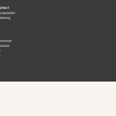
NTAKT
nungszeiten
eldung
enschutz
ressum
B