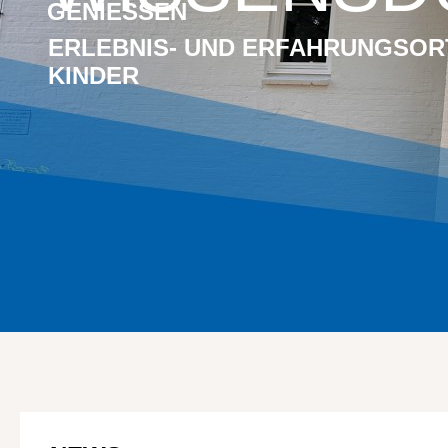
GENIESSEN
ERLEBNIS- UND ERFAHRUNGSOR
KINDER
HÖHENFL
HÖHENFL
PUNKTLA
PUNKTLA