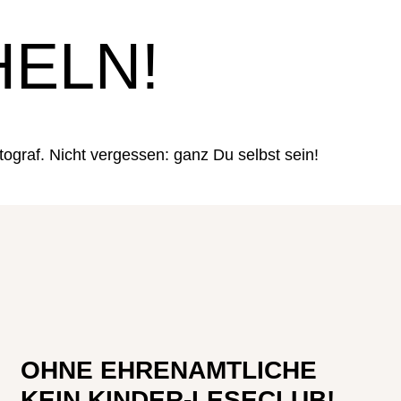
HELN!
LTUR ERLEBEN
LTUR ERLEBEN
graf. Nicht vergessen: ganz Du selbst sein!
OHNE EHRENAMTLICHE
KEIN KINDER-LESECLUB!