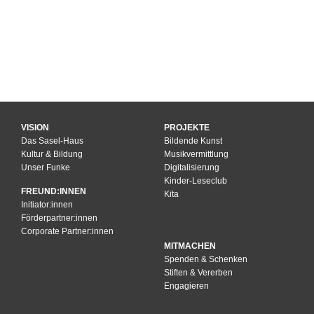
VISION
PROJEKTE
Das Sasel-Haus
Bildende Kunst
Kultur & Bildung
Musikvermittlung
Unser Funke
Digitalisierung
Kinder-Leseclub
FREUND:INNEN
Kita
Initiator:innen
Förderpartner:innen
Corporate Partner:innen
MITMACHEN
Spenden & Schenken
Stiften & Vererben
Engagieren