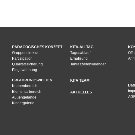
PÄDAGOGISCHES KONZEPT
KITA-ALLTAG
KO
Gruppenstruktur
Tagesablauf
Öff
Partizipation
Ernährung
Anm
Qualitätssicherung
Jahreszeitenkalender
Eingewöhnung
ERFAHRUNGSWELTEN
KITA TEAM
Dat
Krippenbereich
Imp
Elementarbereich
AKTUELLES
AG
Außengelände
Kindergalerie