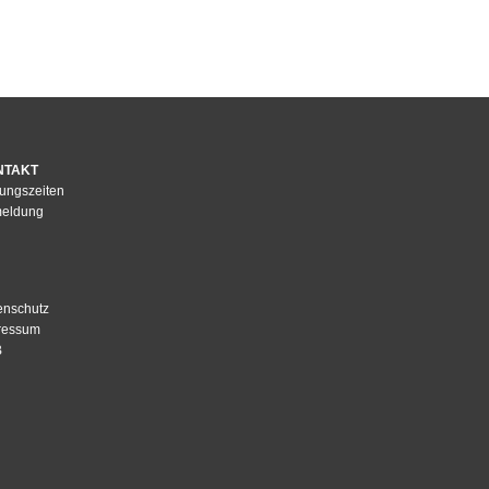
NTAKT
nungszeiten
eldung
enschutz
ressum
B