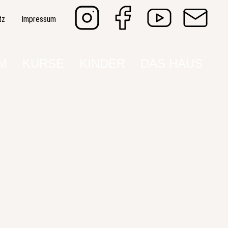
tz
Impressum
M
KURSE
KINDER
DAS HAUS