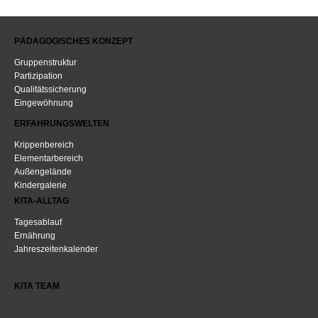
PÄDAGOGISCHES KONZEPT
Gruppenstruktur
Partizipation
Qualitätssicherung
Eingewöhnung
ERFAHRUNGSWELTEN
Krippenbereich
Elementarbereich
Außengelände
Kindergalerie
KITA-ALLTAG
Tagesablauf
Ernährung
Jahreszeitenkalender
KITA TEAM