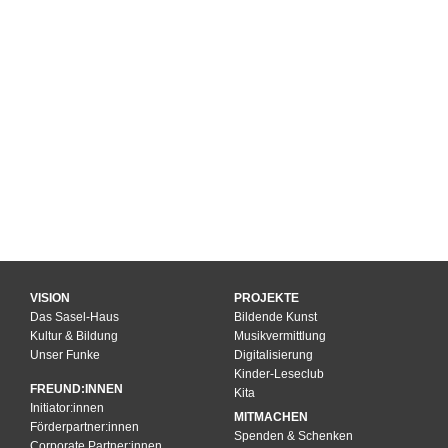
VISION
PROJEKTE
Das Sasel-Haus
Bildende Kunst
Kultur & Bildung
Musikvermittlung
Unser Funke
Digitalisierung
Kinder-Leseclub
FREUND:INNEN
Kita
Initiator:innen
MITMACHEN
Förderpartner:innen
Spenden & Schenken
Corporate Partner:innen