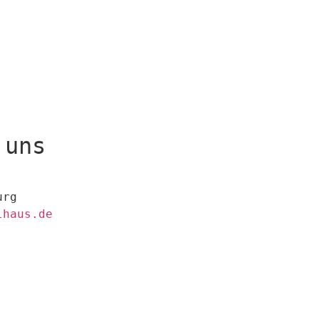
 uns
urg
lhaus.de