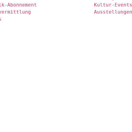
ik-Abonnement
Kultur-Event
vermittlung
Ausstellunge
s