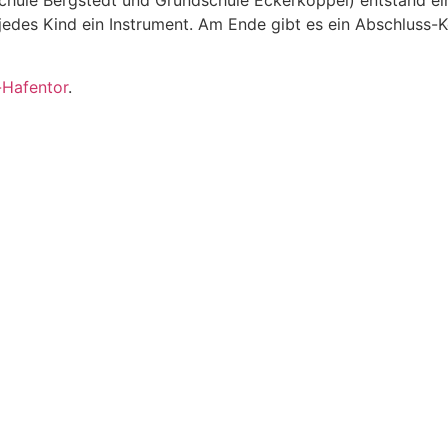
chule Bergstedt und Grundschule Eckerkoppel) entstand ei
jedes Kind ein Instrument. Am Ende gibt es ein Abschluss-K
Hafentor
.