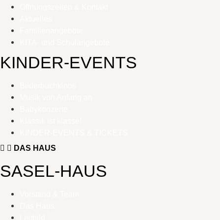
Öffnungszeiten & Kontakt
Aktuelles
Familienangebote
KITA- und Schulangebote
KINDER-EVENTS
Bilderbuchkinos
Musik von Anfang an
Babykonzerte
Klassik ist klasse!
KINDER-EVENTS & TICKETS
DAS HAUS
SASEL-HAUS
Vorstand & Team
Das Haus
Leitbild