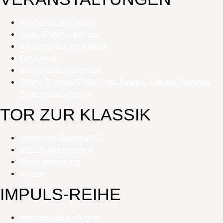
Alle Veranstaltungen
Kultur-Events | ImPuls
Konzerte -Tor zur Klassik
Für Kinder
Märkte Kunsthandwerk
Offene Runden: Philo-Club, Singen, Talk am Dienstag,
Sprechen&Zuhören
TOR ZUR KLASSIK
Jubiläums-Saison 26/27
Klassik-Abonnement
Musikvermittlung
Videos
IMPULS-REIHE
Hamburg Blues Nights