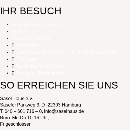
IHR BESUCH
Öffnungszeiten & Kontakt
Anfahrt
Besuchs-Hinweise
Barrierefrei
Café Pause - Mo-Do 10 - 18 Uhr, Fr geschlossen
TSV Sasel
Psychologische Praxis
Freiraum - Tanztherapie
SO ERREICHEN SIE UNS
Sasel-Haus e.V.
Saseler Parkweg 3, D–22393 Hamburg
T:
040 – 601 716 – 0
,
info@saselhaus.de
Büro: Mo-Do 10-16 Uhr,
Fr geschlossen