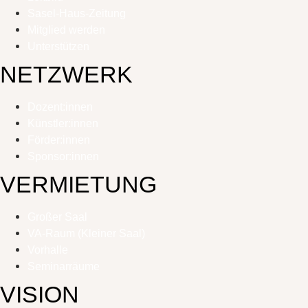
Sasel-Haus-Zeitung
Mitglied werden
Unterstützen
NETZWERK
Dozent:innen
Künstler:innen
Förder:innen
Sponsor:innen
VERMIETUNG
Großer Saal
VA-Raum (Kleiner Saal)
Vorhalle
Seminarräume
VISION