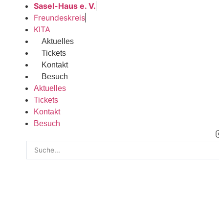
Zum
Sasel-Haus e. V.
Inhalt
Freundeskreis
wechseln
KITA
Aktuelles
Tickets
Kontakt
Besuch
Aktuelles
Tickets
Kontakt
Besuch
Search
...