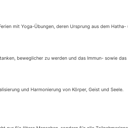
 Ferien mit Yoga-Übungen, deren Ursprung aus dem Hatha-
u tanken, beweglicher zu werden und das Immun- sowie das
alisierung und Harmonierung von Körper, Geist und Seele.
ht nur für ältere Menschen, sondern für alle Teilnehmerin