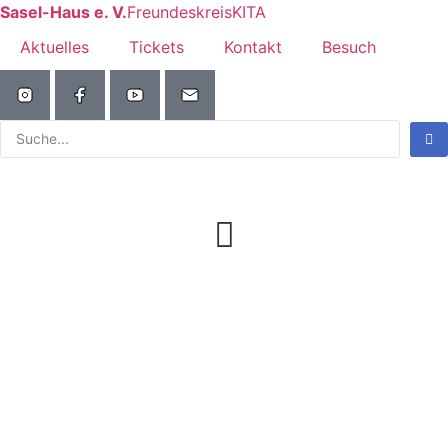
Zum
Sasel-Haus e. V.
Freundeskreis
KITA
Inhalt
Aktuelles
Tickets
Kontakt
Besuch
wechseln
Search
...