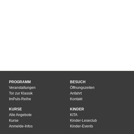
PROGRAMM
BESUCH
Veranstaltungen
Öffnungszeiten
Tor zur Klassik
Anfahrt
ImPuls-Reihe
Kontakt
KURSE
KINDER
Alle Angebote
KITA
Kurse
Kinder-Leseclub
Anmelde-Infos
Kinder-Events