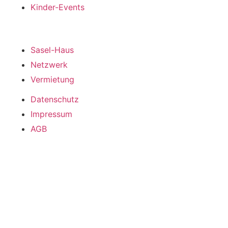
Kinder-Events
DAS Haus
Sasel-Haus
Netzwerk
Vermietung
Datenschutz
Impressum
AGB
Saseler Parkweg 3, 22393 Hamburg
Telefon: 040 / 601 716 - 0 – E-Mail: info@saselhaus.de