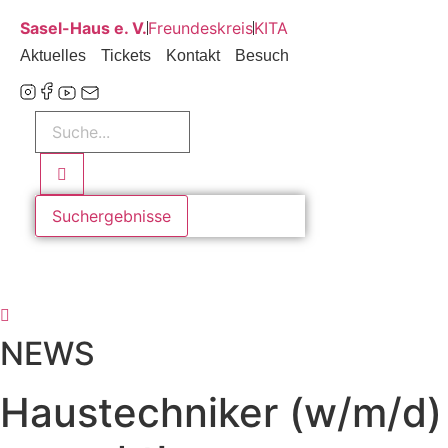
Zum
Sasel-Haus e. V.
Freundeskreis
KITA
Inhalt
Aktuelles
Tickets
Kontakt
Besuch
wechseln
Search
...
Suchergebnisse
NEWS
Haustechniker (w/m/d)