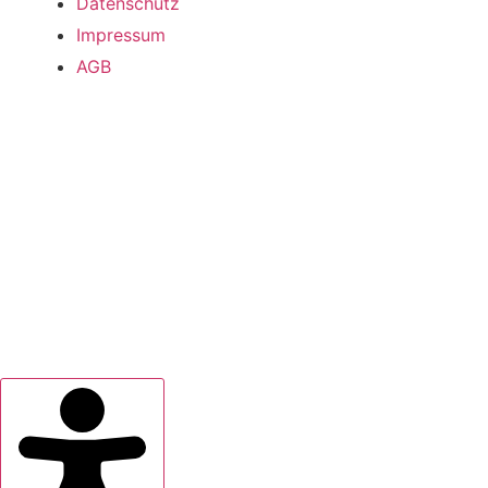
Datenschutz
Impressum
AGB
Saseler Parkweg 3, 22393 Hamburg
Telefon: 040 / 601 716 - 0 – E-Mail: info@saselhaus.de