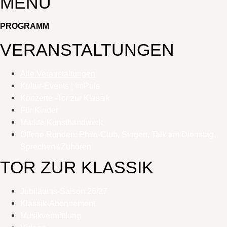
MENU
PROGRAMM
VERANSTALTUNGEN
Alle Veranstaltungen
Kultur-Events | ImPuls
Konzerte -Tor zur Klassik
Für Kinder
Märkte Kunsthandwerk
Offene Runden: Philo-Club, Singen, Talk am Dienstag,
Sprechen&Zuhören
TOR ZUR KLASSIK
Jubiläums-Saison 26/27
Klassik-Abonnement
Musikvermittlung