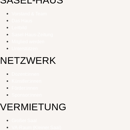
Vorstand & Team
Das Haus
Leitbild
Sasel-Haus-Zeitung
Mitglied werden
Unterstützen
NETZWERK
Dozent:innen
Künstler:innen
Förder:innen
Sponsor:innen
VERMIETUNG
Großer Saal
VA-Raum (Kleiner Saal)