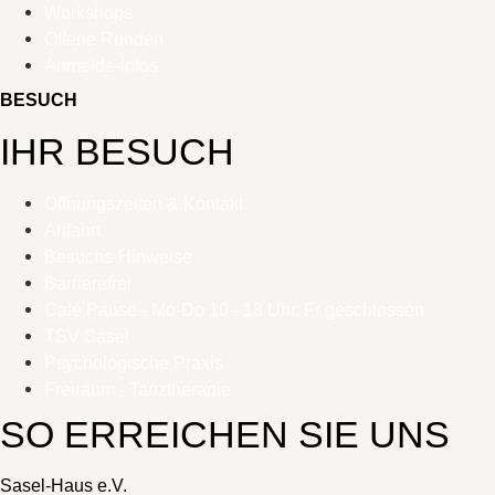
Workshops
Offene Runden
Anmelde-Infos
BESUCH
IHR BESUCH
Öffnungszeiten & Kontakt
Anfahrt
Besuchs-Hinweise
Barrierefrei
Café Pause - Mo-Do 10 - 18 Uhr, Fr geschlossen
TSV Sasel
Psychologische Praxis
Freiraum - Tanztherapie
SO ERREICHEN SIE UNS
Sasel-Haus e.V.