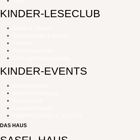
Team
KINDER-LESECLUB
Bücher & Stöbern
Öffnungszeiten & Kontakt
Aktuelles
Familienangebote
KITA- und Schulangebote
KINDER-EVENTS
Bilderbuchkinos
Musik von Anfang an
Babykonzerte
Klassik ist klasse!
KINDER-EVENTS & TICKETS
DAS HAUS
SASEL-HAUS