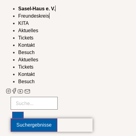
Zum
Sasel-Haus e. V.
Inhalt
Freundeskreis
wechseln
KITA
Aktuelles
Tickets
Kontakt
Besuch
Aktuelles
Tickets
Kontakt
Besuch
Search
...
Suchergebnisse