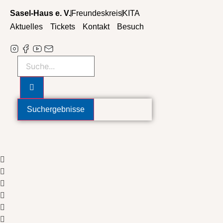
Zum
Sasel-Haus e. V.
Freundeskreis
KITA
Inhalt
Aktuelles
Tickets
Kontakt
Besuch
wechseln
Search
...
Suchergebnisse