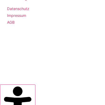
Datenschutz
Impressum
AGB
Saseler Parkweg 3, 22393 Hamburg
Telefon: 040 / 601 716 - 0 – E-Mail: info@saselhaus.de