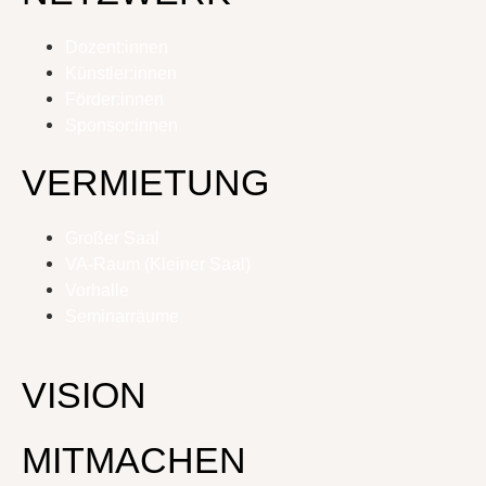
Dozent:innen
Künstler:innen
Förder:innen
Sponsor:innen
VERMIETUNG
Großer Saal
VA-Raum (Kleiner Saal)
Vorhalle
Seminarräume
VISION
MITMACHEN