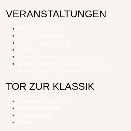
VERANSTALTUNGEN
Alle Veranstaltungen
Kultur-Events | ImPuls
Konzerte -Tor zur Klassik
Für Kinder
Märkte Kunsthandwerk
Offene Runden: Philo-Club, Singen, Talk am
Dienstag, Sprechen&Zuhören
TOR ZUR KLASSIK
Jubiläums-Saison 26/27
Klassik-Abonnement
Musikvermittlung
Videos