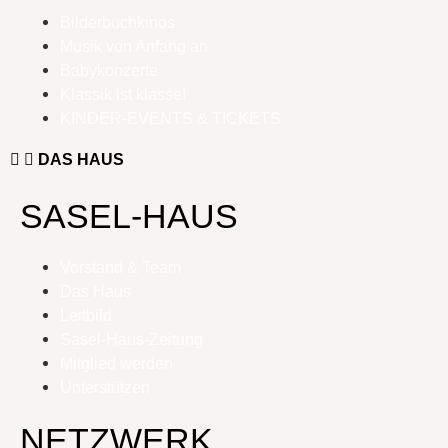
Bilderbuchkinos
Musik von Anfang an
Babykonzerte
Klassik ist klasse!
KINDER-EVENTS & TICKETS
DAS HAUS
SASEL-HAUS
Vorstand & Team
Das Haus
Leitbild
Sasel-Haus-Zeitung
Mitglied werden
Unterstützen
NETZWERK