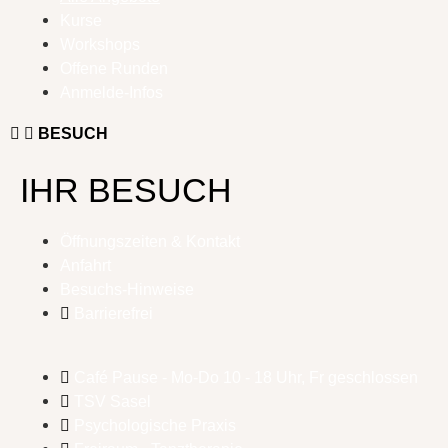
Kurse
Workshops
Offene Runden
Anmelde-Infos
BESUCH
IHR BESUCH
Öffnungszeiten & Kontakt
Anfahrt
Besuchs-Hinweise
Barrierefrei
Café Pause - Mo-Do 10 - 18 Uhr, Fr geschlossen
TSV Sasel
Psychologische Praxis