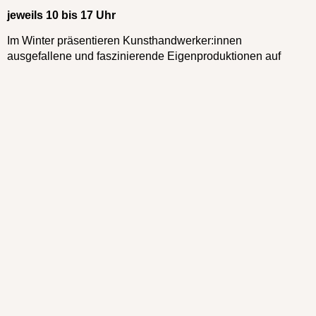
jeweils 10 bis 17 Uhr
Im Winter präsentieren Kunsthandwerker:innen
ausgefallene und faszinierende Eigenproduktionen auf
höchstem Niveau. Das Haus öffnet traditionell seine Pforten
für interessierte Besucher:innen. Nahezu 70
Aussteller:innen bieten Besonderheiten mit persönlicher
Note aus den Bereichen Holz, Schmuck, Keramik,
Fotografie, Glas, Textiles. Der Eintritt von € 2,- kommt wie
immer Projekten des Sasel-Hauses zugute.
Wer dringend eine leckere Erfrischung braucht, kann sich
mit kleinen Leckereien stärken.
Der weihnachtliche Kunsthandwerkermarkt freut sich auf
Ihren Besuch.
Aussteller melden sich gerne an bei Maren Kuchta und
Thorsten Wolter. Kontakt:
Mei.Li(a)web.de
,
+49 151 – 268
796 19