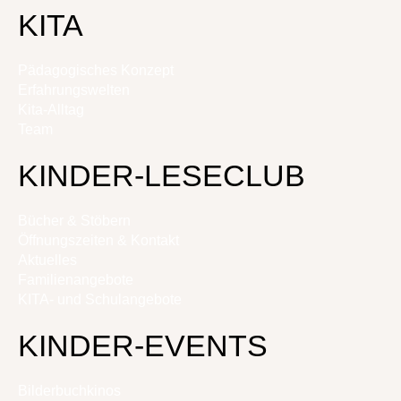
KITA
Pädagogisches Konzept
Erfahrungswelten
Kita-Alltag
Team
KINDER-LESECLUB
Bücher & Stöbern
Öffnungszeiten & Kontakt
Aktuelles
Familienangebote
KITA- und Schulangebote
KINDER-EVENTS
Bilderbuchkinos