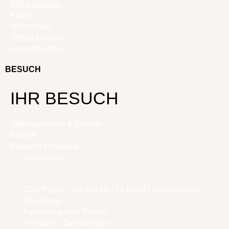
Alle Angebote
Kurse
Workshops
Offene Runden
Anmelde-Infos
BESUCH
IHR BESUCH
Öffnungszeiten & Kontakt
Anfahrt
Besuchs-Hinweise
Barrierefrei
Café Pause - Mo-Do 10 - 18 Uhr, Fr geschlossen
TSV Sasel
Psychologische Praxis
Freiraum - Tanztherapie