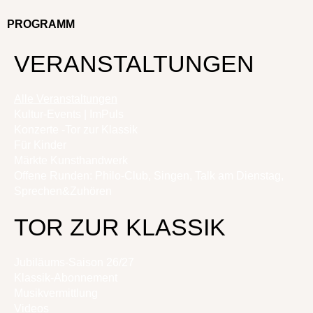
PROGRAMM
VERANSTALTUNGEN
Alle Veranstaltungen
Kultur-Events | ImPuls
Konzerte -Tor zur Klassik
Für Kinder
Märkte Kunsthandwerk
Offene Runden: Philo-Club, Singen, Talk am Dienstag,
Sprechen&Zuhören
TOR ZUR KLASSIK
Jubiläums-Saison 26/27
Klassik-Abonnement
Musikvermittlung
Videos