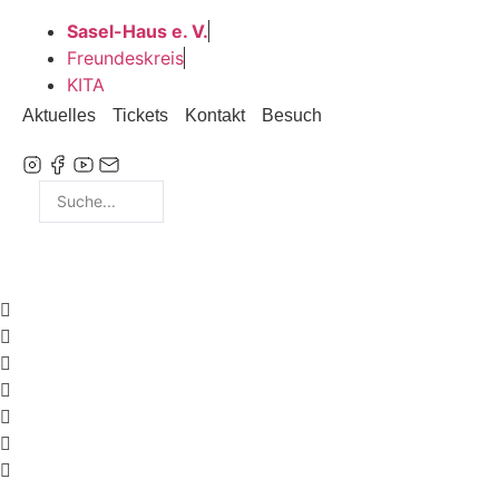
Zum
Sasel-Haus e. V.
Inhalt
Freundeskreis
wechseln
KITA
Aktuelles
Tickets
Kontakt
Besuch
Search
...