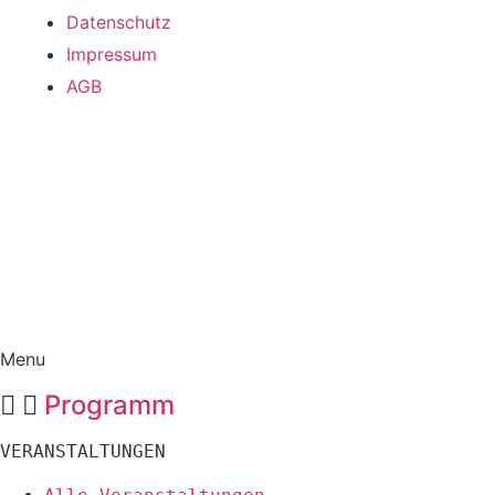
Datenschutz
Impressum
AGB
Saseler Parkweg 3, 22393 Hamburg
Telefon: 040 / 601 716 - 0 – E-Mail: info@saselhaus.de
Menu
Programm
VERANSTALTUNGEN